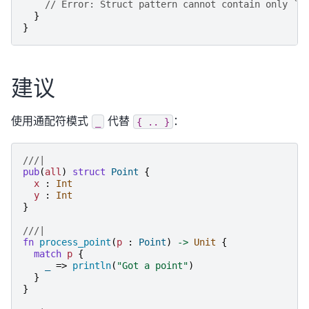
// Error: Struct pattern cannot contain only `.
}
}
建议
使用通配符模式
代替
：
_
{
..
}
///|
pub
(
all
)
struct
Point
{
x
:
Int
y
:
Int
}
///|
fn
process_point
(
p
:
Point
)
->
Unit
{
match
p
{
_
=>
println
(
"
Got a point
"
)
}
}