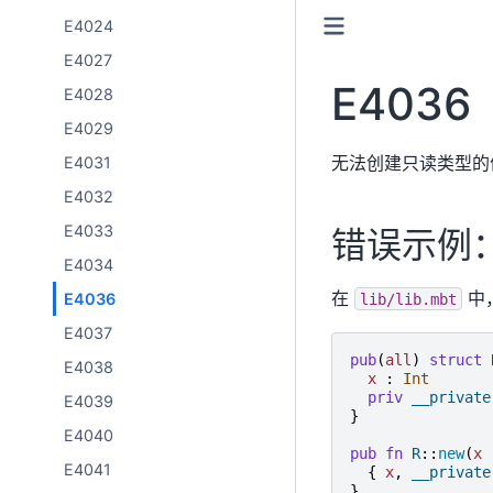
E4024
E4027
E4036
E4028
E4029
无法创建只读类型的
E4031
E4032
E4033
错误示例
E4034
在
中
E4036
lib/lib.mbt
E4037
pub
(
all
)
struct
E4038
x
:
Int
priv
__private
E4039
}
E4040
pub
fn
R
::
new
(
x
E4041
{
x
,
__private
}