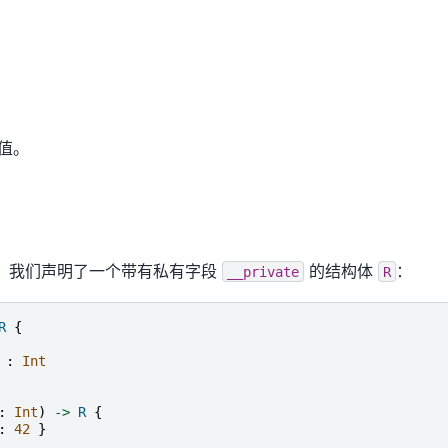
值。
：
，我们声明了一个带有私有字段
的结构体
：
__private
R
R
{
:
Int
:
Int
)
->
R
{
:
42
}