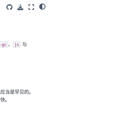
、
与
-gc
js
也应当是罕见的。
很快。