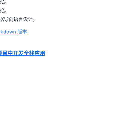
能。
能。
据导向语言设计。
kdown 版本
t 项目中开发全栈应用