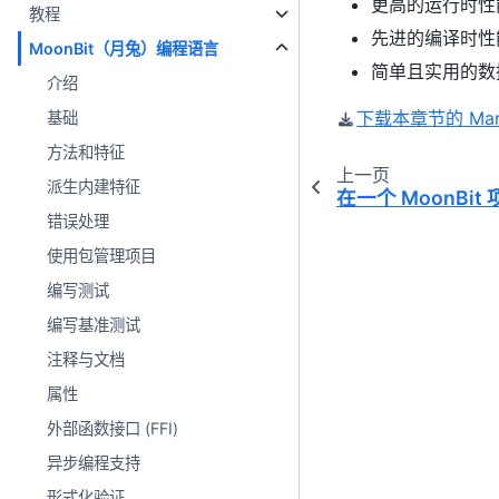
更高的运行时性
教程
先进的编译时性
MoonBit（月兔）编程语言
简单且实用的数
介绍
下载本章节的 Mar
基础
方法和特征
上一页
派生内建特征
在一个 MoonBi
错误处理
使用包管理项目
编写测试
编写基准测试
注释与文档
属性
外部函数接口 (FFI)
异步编程支持
形式化验证