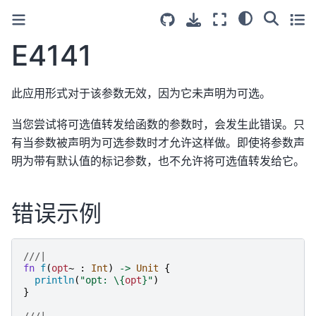
E4141
此应用形式对于该参数无效，因为它未声明为可选。
当您尝试将可选值转发给函数的参数时，会发生此错误。只
有当参数被声明为可选参数时才允许这样做。即使将参数声
明为带有默认值的标记参数，也不允许将可选值转发给它。
错误示例
///|
fn
f
(
opt
~
:
Int
)
->
Unit
{
println
(
"
opt: 
\{
opt
}
"
)
}
///|