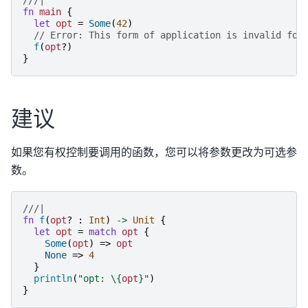
fn
main
{
let
opt
=
Some
(
42
)
// Error: This form of application is invalid for
f
(
opt
?)
}
建议
如果您有权控制要调用的函数，您可以将参数更改为可选参
数。
///|
fn
f
(
opt
?
:
Int
)
->
Unit
{
let
opt
=
match
opt
{
Some
(
opt
)
=>
opt
None
=>
4
}
println
(
"
opt: 
\{
opt
}
"
)
}