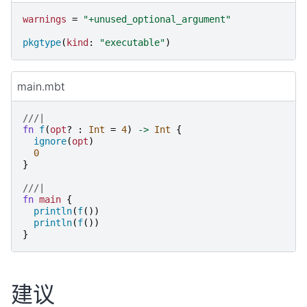
warnings
=
"
+unused_optional_argument
"
pkgtype
(
kind
:
"
executable
"
)
main.mbt
///|
fn
f
(
opt
?
:
Int
=
4
)
->
Int
{
ignore
(
opt
)
0
}
///|
fn
main
{
println
(
f
())
println
(
f
())
}
建议