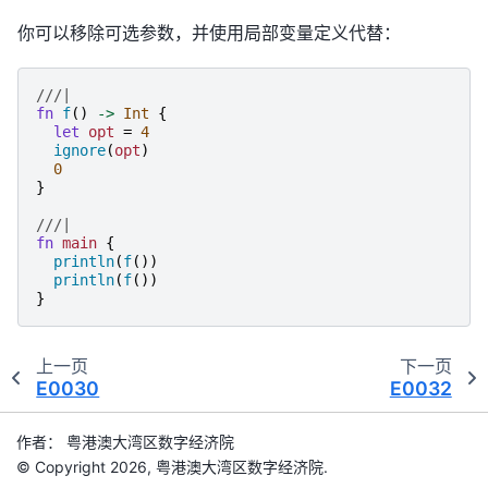
你可以移除可选参数，并使用局部变量定义代替：
///|
fn
f
()
->
Int
{
let
opt
=
4
ignore
(
opt
)
0
}
///|
fn
main
{
println
(
f
())
println
(
f
())
}
上一页
下一页
E0030
E0032
作者： 粤港澳大湾区数字经济院
© Copyright 2026, 粤港澳大湾区数字经济院.