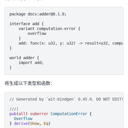
package docs:adder@0.1.0;

interface add {

    variant computation-error {

        overflow

    }

    add: func(x: u32, y: u32) -> result<u32, computa
}

world adder {

    import add;

将生成以下类型和函数：
// Generated by `wit-bindgen` 0.45.0. DO NOT EDIT!
///|
pub
(
all
)
suberror
ComputationError
{
Overflow
}
derive
(
Show
,
Eq
)