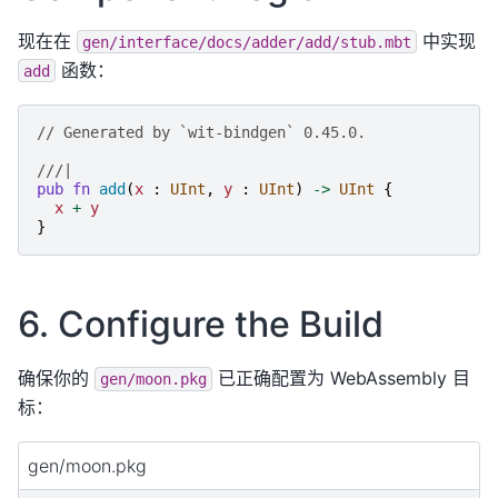
现在在
中实现
gen/interface/docs/adder/add/stub.mbt
函数：
add
// Generated by `wit-bindgen` 0.45.0.
///|
pub
fn
add
(
x
:
UInt
,
y
:
UInt
)
->
UInt
{
x
+
y
}
6. Configure the Build
确保你的
已正确配置为 WebAssembly 目
gen/moon.pkg
标：
gen/moon.pkg