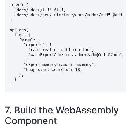
import {

  "docs/adder/ffi" @ffi,

  "docs/adder/gen/interface/docs/adder/add" @add,

}

options(

  link: {

    "wasm": {

      "exports": [

        "cabi_realloc:cabi_realloc",

        "wasmExportAdd:docs:adder/add@0.1.0#add",

      ],

      "export-memory-name": "memory",

      "heap-start-address": 16,

    },

  },

7. Build the WebAssembly
Component