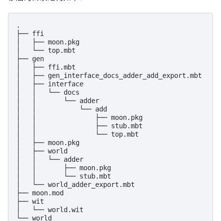
.

├── ffi

│   ├── moon.pkg

│   └── top.mbt

├── gen

│   ├── ffi.mbt

│   ├── gen_interface_docs_adder_add_export.mbt

│   ├── interface

│   │   └── docs

│   │       └── adder

│   │           └── add

│   │               ├── moon.pkg

│   │               ├── stub.mbt

│   │               └── top.mbt

│   ├── moon.pkg

│   ├── world

│   │   └── adder

│   │       ├── moon.pkg

│   │       └── stub.mbt

│   └── world_adder_export.mbt

├── moon.mod

├── wit

│   └── world.wit

└── world
