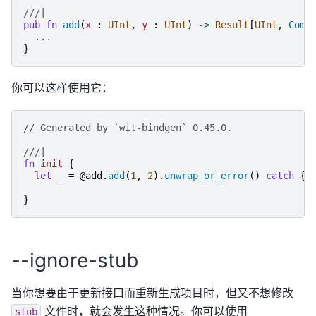
///|
pub
fn
add
(
x
:
UInt
,
y
:
UInt
)
->
Result
[
UInt
,
Comp
...
}
你可以这样使用它：
// Generated by `wit-bindgen` 0.45.0.
///|
fn
init
{
let
_
=
@add.
add
(
1
,
2
).
unwrap_or_error
()
catch
{
}
--ignore-stub
当你想要由于更新接口而重新生成项目时，但又不想修改
文件时，就会发生这种情况。你可以使用
stub