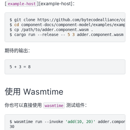
[
][example-host]：
example-host
$ 
git
clone
$ 
cd
$ 
cp
/path/to/adder.component.wasm
$ 
cargo
run
--release
--
5
3
期待的输出：
使用 Wasmtime
你也可以直接使用
测试组件：
wasmtime
$ 
wasmtime
run
--invoke
'add(10, 20)'
30