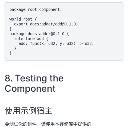
package root:component;

world root {

  export docs:adder/add@0.1.0;

}

package docs:adder@0.1.0 {

  interface add {

    add: func(x: u32, y: u32) -> u32;

  }

8. Testing the
Component
使用示例宿主
要测试你的组件，请使用本存储库中提供的