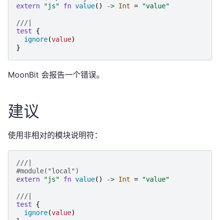
extern
"
js
"
fn
value
()
->
Int
=
"
value
"
///|
test
{
ignore
(
value
)
}
MoonBit 会报告一个错误。
建议
使用非相对的模块说明符：
///|
#module("local")
extern
"
js
"
fn
value
()
->
Int
=
"
value
"
///|
test
{
ignore
(
value
)