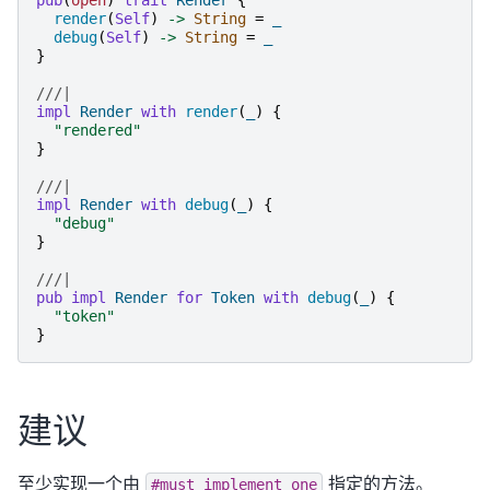
render
(
Self
)
->
String
=
_
debug
(
Self
)
->
String
=
_
}
///|
impl
Render
with
render
(
_
)
{
"
rendered
"
}
///|
impl
Render
with
debug
(
_
)
{
"
debug
"
}
///|
pub
impl
Render
for
Token
with
debug
(
_
)
{
"
token
"
}
建议
至少实现一个由
指定的方法。
#must_implement_one