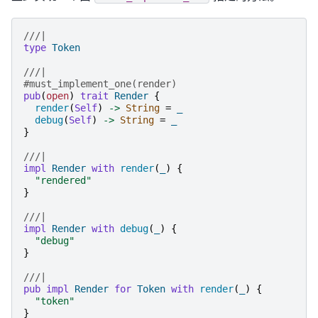
///|
type
Token
///|
#must_implement_one(render)
pub
(
open
)
trait
Render
{
render
(
Self
)
->
String
=
_
debug
(
Self
)
->
String
=
_
}
///|
impl
Render
with
render
(
_
)
{
"
rendered
"
}
///|
impl
Render
with
debug
(
_
)
{
"
debug
"
}
///|
pub
impl
Render
for
Token
with
render
(
_
)
{
"
token
"
}