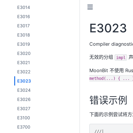
E3014
E3016
E3023
E3017
E3018
Compiler diagnost
E3019
E3020
无效的分组
声
impl
E3021
MoonBit 不使用 R
E3022
method(...)
{
...
E3023
E3024
错误示例
E3026
E3027
下面的示例尝试将
E3100
E3700
///|