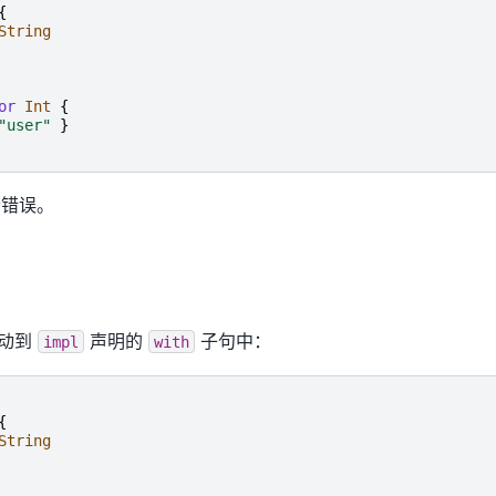
{
String
or
Int
{
"
user
"
}
个错误。
移动到
声明的
子句中：
impl
with
{
String