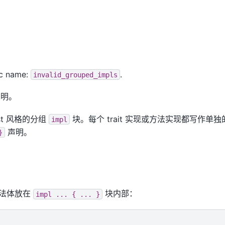
ic name:
.
invalid_grouped_impls
明。
ust 风格的分组
块。每个 trait 实现或方法实现都写作单
impl
声明。
}
方法体放在
块内部：
impl
...
{
...
}