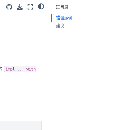
目录
错误示例
建议
独的
impl
...
with