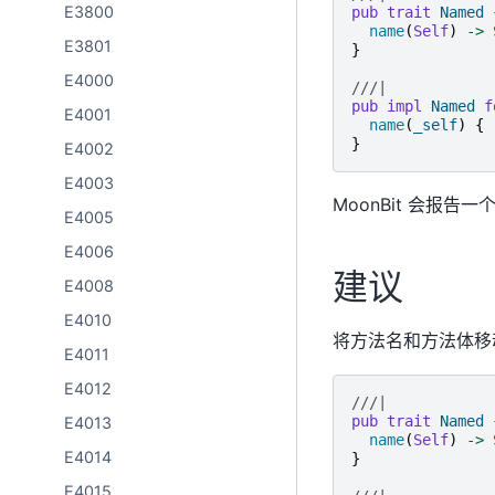
E3800
pub
trait
Named
name
(
Self
)
->
E3801
}
E4000
///|
pub
impl
Named
f
E4001
name
(
_self
)
{
}
E4002
E4003
MoonBit 会报告一
E4005
E4006
建议
E4008
E4010
将方法名和方法体
E4011
E4012
///|
pub
trait
Named
E4013
name
(
Self
)
->
E4014
}
E4015