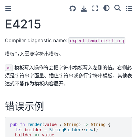
E4215
Compiler diagnostic name:
.
expect_template_string
模板写入需要字符串模板。
模板写入操作符会把字符串模板写入左侧的值。右侧必
<+
须是字符串字面量、插值字符串或多行字符串模板。其他表
达式不能作为模板内容展开。
错误示例
pub
fn
render
(
value
:
String
)
->
String
{
let
builder
=
StringBuilder
::
new
()
builder
<+
value